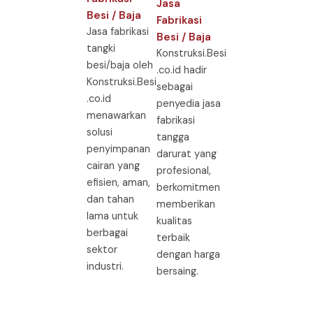
Jasa
Besi / Baja
Fabrikasi
Jasa fabrikasi
Besi / Baja
tangki
Konstruksi.Besi
besi/baja oleh
.co.id hadir
Konstruksi.Besi
sebagai
.co.id
penyedia jasa
menawarkan
fabrikasi
solusi
tangga
penyimpanan
darurat yang
cairan yang
profesional,
efisien, aman,
berkomitmen
dan tahan
memberikan
lama untuk
kualitas
berbagai
terbaik
sektor
dengan harga
industri.
bersaing.