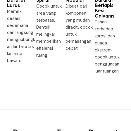
Darurat
Spiral
Modular
Darurat
Lurus
Berlapis
Cocok untuk
Dibuat dari
Besi
Memiliki
area yang
komponen
Galvanis
desain
terbatas.
yang mudah
Tahan
sederhana
Bentuk
dirakit, cocok
terhadap
dan langsung
melingkar
untuk
korosi dan
menghubungk
memberikan
pemasangan
cuaca
an lantai atas
efisiensi
cepat.
ekstrem,
ke lantai
ruang.
cocok untuk
bawah.
penggunaan
luar ruangan.