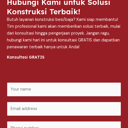
Hubungi Kami untuk Solusi
Konstruksi Terbaik!
Butuh layanan konstruksi besi/baja? Kami siap membantu!
Tim profesional kami akan memberikan solusi terbaik, mulai
dari konsultasi hingga pengerjaan proyek. Jangan ragu,
hubungi kami hari ini untuk konsultasi GRATIS dan dapatkan
penawaran terbaik hanya untuk Anda!
Konsultasi GRATIS
0812 3082 4364 (Rizal)
N
a
m
E
e
m
*
a
P
i