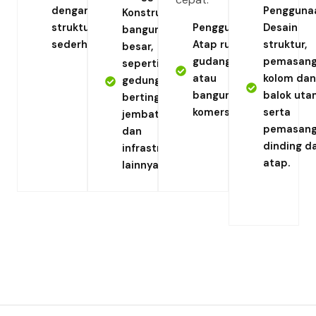
dengan
Pengguna
Konstruksi
struktur
Penggunaan:
Desain
bangunan
sederhana.
Atap rumah,
struktur,
besar,
gudang,
pemasan
seperti
atau
kolom dan
gedung
bangunan
balok uta
bertingkat,
komersial.
serta
jembatan,
pemasan
dan
dinding d
infrastruktur
atap.
lainnya.