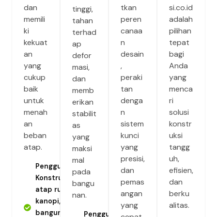
dan
tkan
si.co.id
tinggi,
memili
peren
adalah
tahan
ki
canaa
pilihan
terhad
kekuat
n
tepat
ap
an
desain
bagi
defor
yang
,
Anda
masi,
cukup
peraki
yang
dan
baik
tan
menca
memb
untuk
denga
ri
erikan
menah
n
solusi
stabilit
an
sistem
konstr
as
beban
kunci
uksi
yang
atap.
yang
tangg
maksi
presisi,
uh,
mal
Penggunaan:
dan
efisien,
pada
Konstruksi
pemas
dan
bangu
atap rumah,
angan
berku
nan.
kanopi, atau
yang
alitas.
bangunan
Penggunaan:
cepat.