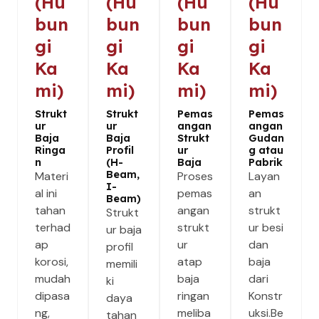
(Hu
(Hu
(Hu
(Hu
bun
bun
bun
bun
gi
gi
gi
gi
Ka
Ka
Ka
Ka
mi)
mi)
mi)
mi)
Strukt
Strukt
Pemas
Pemas
ur
ur
angan
angan
Baja
Baja
Strukt
Gudan
Ringa
Profil
ur
g atau
n
(H-
Baja
Pabrik
Beam,
Materi
Proses
Layan
I-
al ini
pemas
an
Beam)
tahan
angan
strukt
Strukt
terhad
strukt
ur besi
ur baja
ap
ur
dan
profil
korosi,
atap
baja
memili
mudah
baja
dari
ki
dipasa
ringan
Konstr
daya
ng,
meliba
uksi.Be
tahan