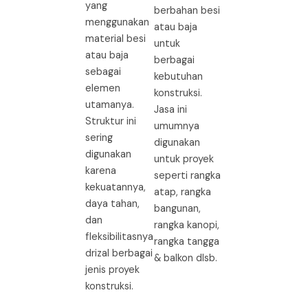
yang
berbahan besi
menggunakan
atau baja
material besi
untuk
atau baja
berbagai
sebagai
kebutuhan
elemen
konstruksi.
utamanya.
Jasa ini
Struktur ini
umumnya
sering
digunakan
digunakan
untuk proyek
karena
seperti rangka
kekuatannya,
atap, rangka
daya tahan,
bangunan,
dan
rangka kanopi,
fleksibilitasnya
rangka tangga
drizal berbagai
& balkon dlsb.
jenis proyek
konstruksi.