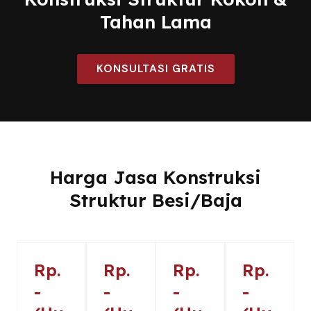
Tahan Lama
KONSULTASI GRATIS
Harga Jasa Konstruksi
Struktur Besi/Baja
Rp.
Rp.
Rp.
Rp.
-
-
-
-