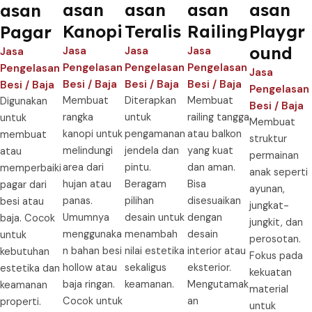
asan
asan
asan
asan
asan
Kanopi
Teralis
Railing
Playgr
Pagar
ound
Jasa
Jasa
Jasa
Jasa
Pengelasan
Pengelasan
Pengelasan
Pengelasan
Jasa
Besi / Baja
Besi / Baja
Besi / Baja
Besi / Baja
Pengelasan
Membuat
Diterapkan
Membuat
Digunakan
Besi / Baja
rangka
untuk
railing tangga
untuk
Membuat
kanopi untuk
pengamanan
atau balkon
membuat
struktur
melindungi
jendela dan
yang kuat
atau
permainan
area dari
pintu.
dan aman.
memperbaiki
anak seperti
hujan atau
Beragam
Bisa
pagar dari
ayunan,
panas.
pilihan
disesuaikan
besi atau
jungkat-
Umumnya
desain untuk
dengan
baja. Cocok
jungkit, dan
menggunaka
menambah
desain
untuk
perosotan.
n bahan besi
nilai estetika
interior atau
kebutuhan
Fokus pada
hollow atau
sekaligus
eksterior.
estetika dan
kekuatan
baja ringan.
keamanan.
Mengutamak
keamanan
material
Cocok untuk
an
properti.
untuk