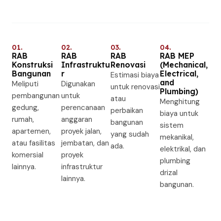
01.
02.
03.
04.
RAB
RAB
RAB
RAB MEP
Konstruksi
Infrastruktu
Renovasi
(Mechanical,
Bangunan
r
Electrical,
Estimasi biaya
and
Meliputi
Digunakan
untuk renovasi
Plumbing)
pembangunan
untuk
atau
Menghitung
gedung,
perencanaan
perbaikan
biaya untuk
rumah,
anggaran
bangunan
sistem
apartemen,
proyek jalan,
yang sudah
mekanikal,
atau fasilitas
jembatan, dan
ada.
elektrikal, dan
komersial
proyek
plumbing
lainnya.
infrastruktur
drizal
lainnya.
bangunan.