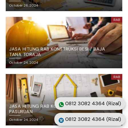
October 26, 2024
RAB
JASA HITUNG RAB KONSTRUKSI BESI / BAJA
TANA TORAJA
October 24, 2024
RAB
0812 3082 4364 (Rizal)
JASA HITUNG RAB KONSTRUKSI BESI / BAJA
PASURUAN
0812 3082 4364 (Rizal)
October 24, 2024