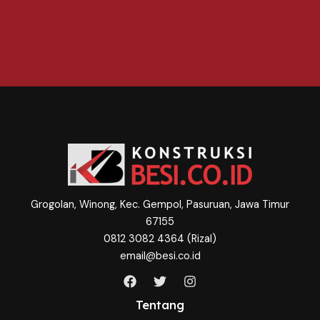
n
t
GET HELP NOW
o
r
M
e
s
s
a
g
e
*
Grogolan, Winong, Kec. Gempol, Pasuruan, Jawa Timur
67155
0812 3082 4364 (Rizal)
email@besi.co.id
Tentang