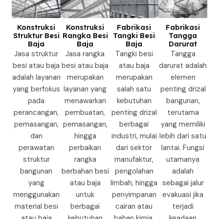
Konstruksi
Konstruksi
Fabrikasi
Fabrikasi
Struktur Besi
Rangka Besi
Tangki Besi
Tangga
Baja
Baja
Baja
Darurat
Jasa struktur
Jasa rangka
Tangki besi
Tangga
besi atau baja
besi atau baja
atau baja
darurat adalah
adalah layanan
merupakan
merupakan
elemen
yang berfokus
layanan yang
salah satu
penting drizal
pada
menawarkan
kebutuhan
bangunan,
perancangan,
pembuatan,
penting drizal
terutama
pemasangan,
pemasangan,
berbagai
yang memiliki
dan
hingga
industri, mulai
lebih dari satu
perawatan
perbaikan
dari sektor
lantai. Fungsi
struktur
rangka
manufaktur,
utamanya
bangunan
berbahan besi
pengolahan
adalah
yang
atau baja
limbah, hingga
sebagai jalur
menggunakan
untuk
penyimpanan
evakuasi jika
material besi
berbagai
cairan atau
terjadi
atau baja
kebutuhan
bahan kimia.
keadaan