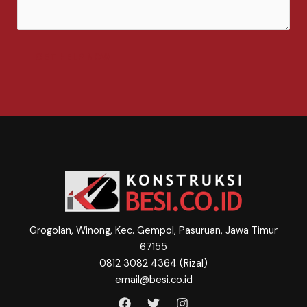
m
e
n
t
GET HELP NOW
o
r
M
e
s
s
a
g
e
*
Grogolan, Winong, Kec. Gempol, Pasuruan, Jawa Timur
67155
0812 3082 4364 (Rizal)
email@besi.co.id