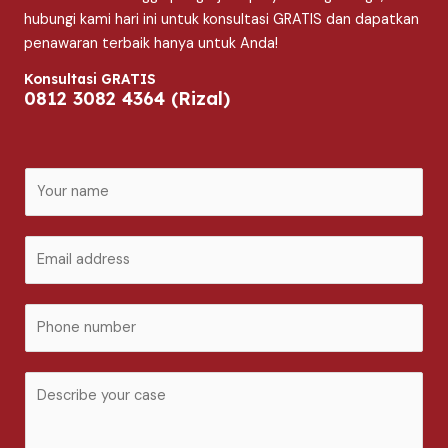
hubungi kami hari ini untuk konsultasi GRATIS dan dapatkan
penawaran terbaik hanya untuk Anda!
Konsultasi GRATIS
0812 3082 4364 (Rizal)
N
a
m
E
e
m
*
a
P
i
h
l
o
*
C
n
o
e
m