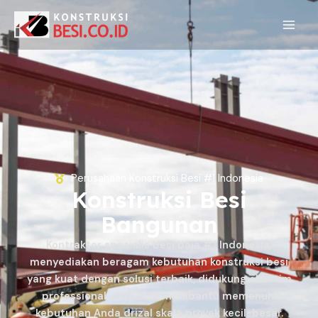
Perusahaan Konstruksi Besi #1 Indonesia
Konstruksi Besi
Bangunan
Kontraktor spesialis besi baja #1 Indonesia,
menyediakan beragam kebutuhan konstruksi besi
yang kuat dengan solusi terbaik, didukung oleh tim
professional yang bisa membantu memenuhi
kebutuhan Anda drizal skala proyek kecil-besar.