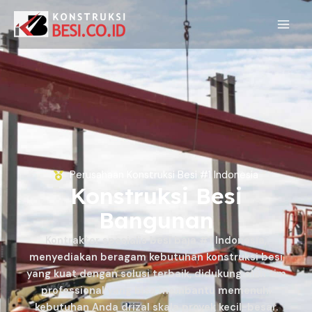
Perusahaan Konstruksi Besi #1 Indonesia
Konstruksi Besi
Bangunan
Kontraktor spesialis besi baja #1 Indonesia,
menyediakan beragam kebutuhan konstruksi besi
yang kuat dengan solusi terbaik, didukung oleh tim
professional yang bisa membantu memenuhi
kebutuhan Anda drizal skala proyek kecil-besar.