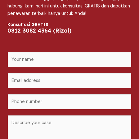
hubungi kami hari ini untuk konsultasi GRATIS dan dapatkan
penawaran terbaik hanya untuk Anda!
Konsultasi GRATIS
0812 3082 4364 (Rizal)
N
a
m
E
e
m
*
a
P
i
h
l
o
*
C
n
o
e
m