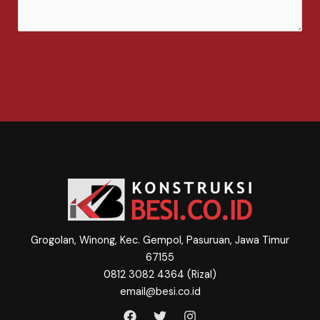
m
e
n
t
GET HELP NOW
o
r
M
e
s
s
a
g
e
*
Grogolan, Winong, Kec. Gempol, Pasuruan, Jawa Timur
67155
0812 3082 4364 (Rizal)
email@besi.co.id