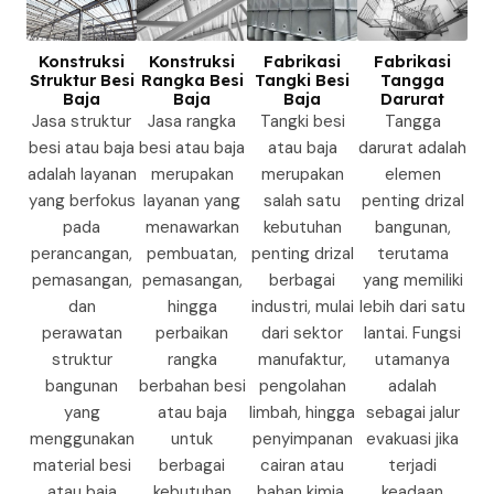
Konstruksi
Konstruksi
Fabrikasi
Fabrikasi
Struktur Besi
Rangka Besi
Tangki Besi
Tangga
Baja
Baja
Baja
Darurat
Jasa struktur
Jasa rangka
Tangki besi
Tangga
besi atau baja
besi atau baja
atau baja
darurat adalah
adalah layanan
merupakan
merupakan
elemen
yang berfokus
layanan yang
salah satu
penting drizal
pada
menawarkan
kebutuhan
bangunan,
perancangan,
pembuatan,
penting drizal
terutama
pemasangan,
pemasangan,
berbagai
yang memiliki
dan
hingga
industri, mulai
lebih dari satu
perawatan
perbaikan
dari sektor
lantai. Fungsi
struktur
rangka
manufaktur,
utamanya
bangunan
berbahan besi
pengolahan
adalah
yang
atau baja
limbah, hingga
sebagai jalur
menggunakan
untuk
penyimpanan
evakuasi jika
material besi
berbagai
cairan atau
terjadi
atau baja
kebutuhan
bahan kimia.
keadaan