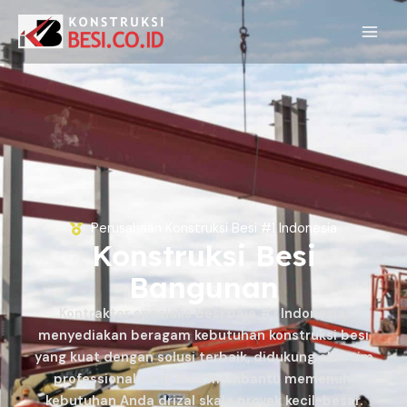
Perusahaan Konstruksi Besi #1 Indonesia
Konstruksi Besi
Bangunan
Kontraktor spesialis besi baja #1 Indonesia,
menyediakan beragam kebutuhan konstruksi besi
yang kuat dengan solusi terbaik, didukung oleh tim
professional yang bisa membantu memenuhi
kebutuhan Anda drizal skala proyek kecil-besar.