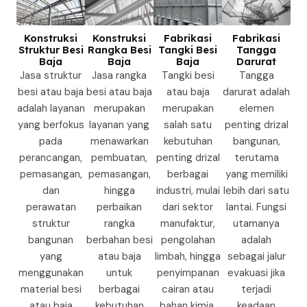
Konstruksi
Konstruksi
Fabrikasi
Fabrikasi
Struktur Besi
Rangka Besi
Tangki Besi
Tangga
Baja
Baja
Baja
Darurat
Jasa struktur
Jasa rangka
Tangki besi
Tangga
besi atau baja
besi atau baja
atau baja
darurat adalah
adalah layanan
merupakan
merupakan
elemen
yang berfokus
layanan yang
salah satu
penting drizal
pada
menawarkan
kebutuhan
bangunan,
perancangan,
pembuatan,
penting drizal
terutama
pemasangan,
pemasangan,
berbagai
yang memiliki
dan
hingga
industri, mulai
lebih dari satu
perawatan
perbaikan
dari sektor
lantai. Fungsi
struktur
rangka
manufaktur,
utamanya
bangunan
berbahan besi
pengolahan
adalah
yang
atau baja
limbah, hingga
sebagai jalur
menggunakan
untuk
penyimpanan
evakuasi jika
material besi
berbagai
cairan atau
terjadi
atau baja
kebutuhan
bahan kimia.
keadaan