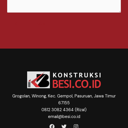
m
e
n
t
GET HELP NOW
o
r
M
e
s
s
a
g
e
*
Grogolan, Winong, Kec. Gempol, Pasuruan, Jawa Timur
67155
0812 3082 4364 (Rizal)
email@besi.co.id