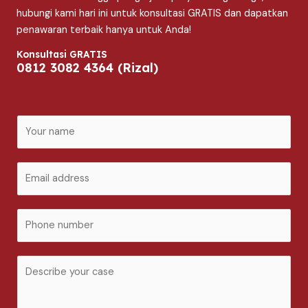
hubungi kami hari ini untuk konsultasi GRATIS dan dapatkan
penawaran terbaik hanya untuk Anda!
Konsultasi GRATIS
0812 3082 4364 (Rizal)
N
a
m
E
e
m
*
a
P
i
h
l
o
*
C
n
o
e
m